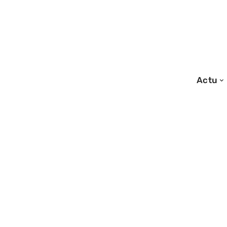
Actu
11/06/2026
Piercing au Lab
la lèvre : douleu
risques