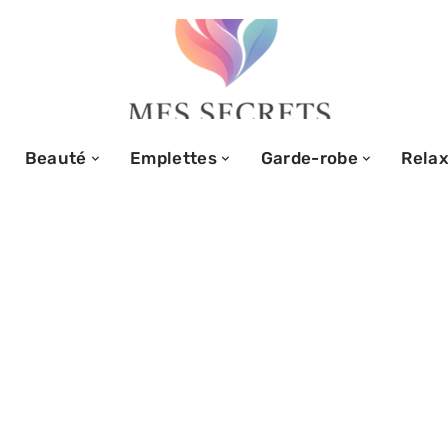
Beauté
Emplettes
Garde-robe
Relax
ret décalé pour
rs, cicatrisation,