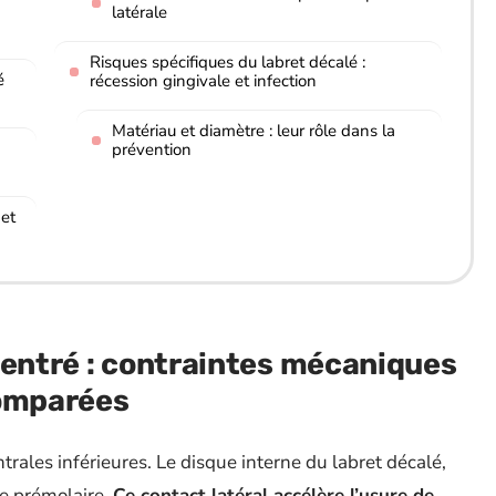
latérale
Risques spécifiques du labret décalé :
é
récession gingivale et infection
Matériau et diamètre : leur rôle dans la
prévention
 et
centré : contraintes mécaniques
comparées
ntrales inférieures. Le disque interne du labret décalé,
ère prémolaire.
Ce contact latéral accélère l’usure de