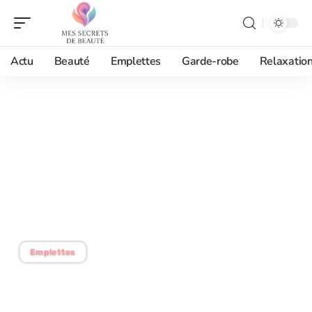
Actu
Beauté
Emplettes
Garde-robe
Relaxatio
20/07/2026
Comment recevoir un
Code promo aromazon
après votre première
commande ?
Emplettes