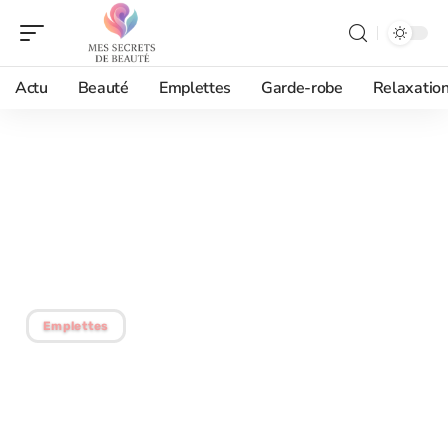
Actu
Beauté
Emplettes
Garde-robe
Relaxatio
30/07/2026
Maquillage yeux:
comment bien débuter et
réussir ?
Emplettes