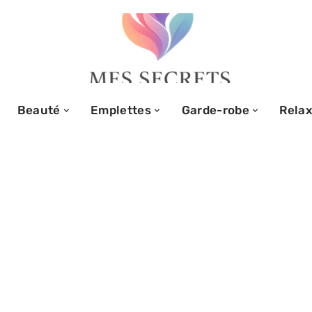
Beauté
Emplettes
Garde-robe
Relax
or détaillé :
is, retours,