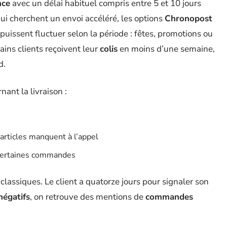
nce
avec un délai habituel compris entre 5 et 10 jours
qui cherchent un envoi accéléré, les options
Chronopost
puissent fluctuer selon la période : fêtes, promotions ou
ains clients reçoivent leur
colis
en moins d’une semaine,
d.
nant la livraison :
 articles manquent à l’appel
r certaines commandes
 classiques. Le client a quatorze jours pour signaler son
négatifs
, on retrouve des mentions de
commandes
rsement fonctionne bien dans l’ensemble, mais requiert