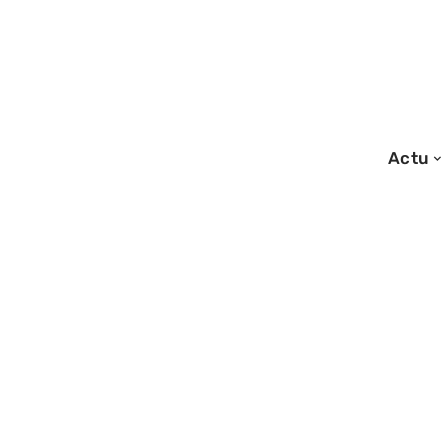
Actu
24/07/2026
Avis parfum prim
prix cassés, déla
service client