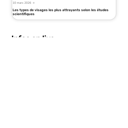
10 mars 2026
Les types de visages les plus attrayants selon les études
scientifiques
Infos en live
27 juin 2026
Cheveux colorés ou transition
cheveux gris naturel, que choisir
en 2026 ?