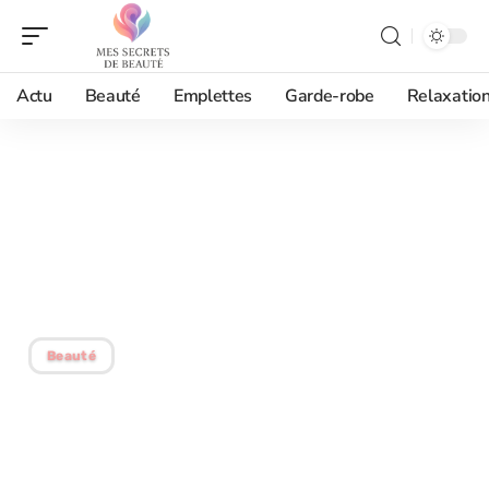
Actu
Beauté
Emplettes
Garde-robe
Relaxatio
15/06/2026
Maquillage en avion et
hydratation de la peau :
les bons réflexes
Beauté