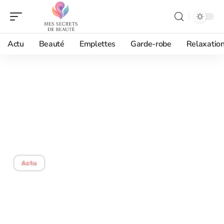
Actu
Beauté
Emplettes
Garde-robe
Relaxatio
02/10/2025
Réduire le noir autour des
yeux : conseils et astuces
pour un regard lumineux
Actu