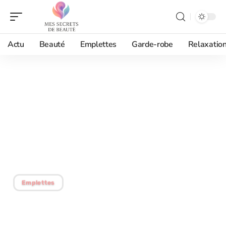
Actu
Beauté
Emplettes
Garde-robe
Relaxatio
06/01/2026
S’habiller avec style et
élégance dans le luxe :
conseils mode et
tendances
Emplettes