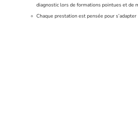
diagnostic lors de formations pointues et de 
Chaque prestation est pensée pour s’adapter à 
analyse, proposition, ajustement, rien n’est l
Au-delà de la technique pure, le
Head Spa
s’
du cuir chevelu, soins personnalisés signés Ke
à couper avec l’agitation urbaine. Ces rituels
rendez-vous en une expérience rare à Paris. L’
produits, discrétion, attention authentique. L
d’art, cultivée dans un lieu où la confiance et 
En 2026, Thomas Tuccinardi Paris ne se content
fauteuils sont pris d’assaut, mais c’est l’expér
devient événement. Qui aurait cru que quelque
quartier ?