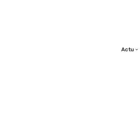
Actu
17/07/2026
Thomas Tuccinard
salon de coiffur
cartonne en 20