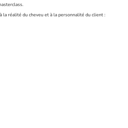
masterclass.
la réalité du cheveu et à la personnalité du client :
aissé au hasard ni figé dans un moule.
impose comme le havre de quiétude du salon. Massages
vin Murphy, brumes d’huiles essentielles : tout ici invite
, conçus pour répondre à chaque besoin, transforment le
équipe veille à chaque détail : sélection minutieuse des
’approche de la beauté capillaire s’apparente à une forme
l’estime du client priment.
e pas de suivre les tendances : il les dessine. Les
ience vécue qui reste. Une porte franchie, et la coiffure
s mèches bien placées suffiraient à faire vibrer tout un